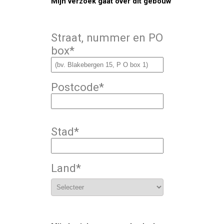
Mijn verzoek gaat over dit gebouw
Straat, nummer en PO
box
*
Postcode
*
Stad
*
Land
*